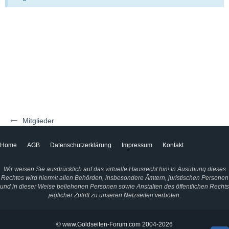
Mitglieder
Home
AGB
Datenschutzerklärung
Impressum
Kontakt
Wir weisen Sie ausdrücklich auf das virtuelle Hausrecht hin! In Ausübung dieses
Rechtes wird hiermit allen Behörden, insbesondere Ämtern, juristischen Personen
und in dieser Weise beliehenen Personen sowie Anstalten des öffentlichen Rechts
jeglicher Zutritt zu unseren Netzseiten verboten.
© www.Goldseiten-Forum.com 2004-2026