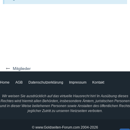
Mitglieder
Home
AGB
Datenschutzerklärung
Impressum
Kontakt
Wir weisen Sie ausdrücklich auf das virtuelle Hausrecht hin! In Ausübung dieses
Rechtes wird hiermit allen Behörden, insbesondere Ämtern, juristischen Personen
und in dieser Weise beliehenen Personen sowie Anstalten des öffentlichen Rechts
jeglicher Zutritt zu unseren Netzseiten verboten.
© www.Goldseiten-Forum.com 2004-2026