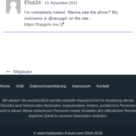
Elsa34
23. November 2021
I’m completely naked. Wanna see the photo? My
nickname is @sexygirI on the site -
https://topgirls.me
Mitglieder
Home
AGB
Datenschutzerklärung
Impressum
Kontakt
Wir weisen Sie ausdrücklich auf das virtuelle Hausrecht hin! In Ausübung dieses
Rechtes wird hiermit allen Behörden, insbesondere Ämtern, juristischen Personen
und in dieser Weise beliehenen Personen sowie Anstalten des öffentlichen Rechts
jeglicher Zutritt zu unseren Netzseiten verboten.
© www.Goldseiten-Forum.com 2004-2026