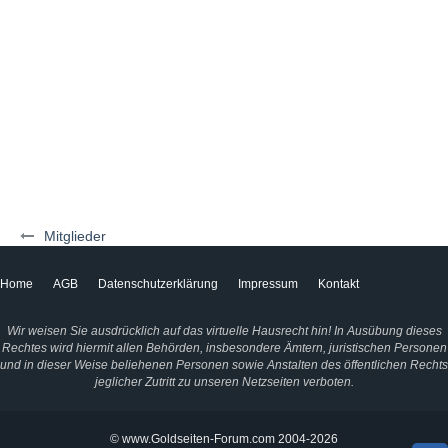
Mitglieder
Home
AGB
Datenschutzerklärung
Impressum
Kontakt
Wir weisen Sie ausdrücklich auf das virtuelle Hausrecht hin! In Ausübung dieses
Rechtes wird hiermit allen Behörden, insbesondere Ämtern, juristischen Personen
und in dieser Weise beliehenen Personen sowie Anstalten des öffentlichen Rechts
jeglicher Zutritt zu unseren Netzseiten verboten.
© www.Goldseiten-Forum.com 2004-2026