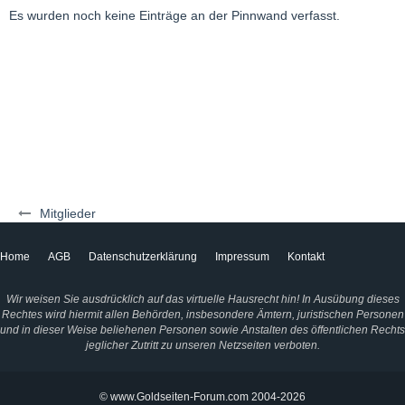
Es wurden noch keine Einträge an der Pinnwand verfasst.
Mitglieder
Home
AGB
Datenschutzerklärung
Impressum
Kontakt
Wir weisen Sie ausdrücklich auf das virtuelle Hausrecht hin! In Ausübung dieses
Rechtes wird hiermit allen Behörden, insbesondere Ämtern, juristischen Personen
und in dieser Weise beliehenen Personen sowie Anstalten des öffentlichen Rechts
jeglicher Zutritt zu unseren Netzseiten verboten.
© www.Goldseiten-Forum.com 2004-2026