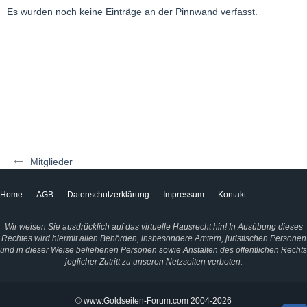
Es wurden noch keine Einträge an der Pinnwand verfasst.
Mitglieder
Home
AGB
Datenschutzerklärung
Impressum
Kontakt
Wir weisen Sie ausdrücklich auf das virtuelle Hausrecht hin! In Ausübung dieses
Rechtes wird hiermit allen Behörden, insbesondere Ämtern, juristischen Personen
und in dieser Weise beliehenen Personen sowie Anstalten des öffentlichen Rechts
jeglicher Zutritt zu unseren Netzseiten verboten.
© www.Goldseiten-Forum.com 2004-2026