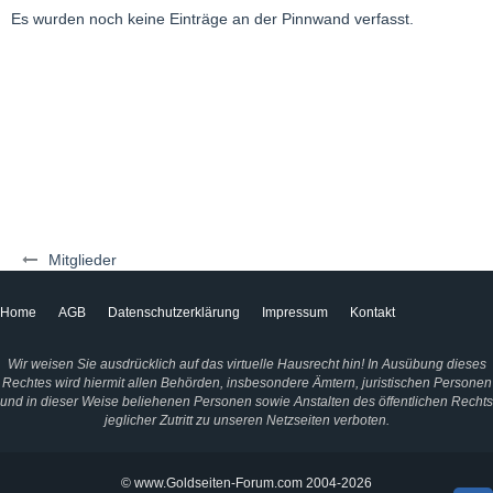
Es wurden noch keine Einträge an der Pinnwand verfasst.
Mitglieder
Home
AGB
Datenschutzerklärung
Impressum
Kontakt
Wir weisen Sie ausdrücklich auf das virtuelle Hausrecht hin! In Ausübung dieses
Rechtes wird hiermit allen Behörden, insbesondere Ämtern, juristischen Personen
und in dieser Weise beliehenen Personen sowie Anstalten des öffentlichen Rechts
jeglicher Zutritt zu unseren Netzseiten verboten.
© www.Goldseiten-Forum.com 2004-2026