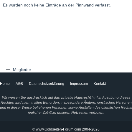
Es wurden noch keine Einträge an der Pinnwand verfasst.
Mitglieder
Home
AGB
Datenschutzerklärung
Impressum
Kontakt
Wir weisen Sie ausdrücklich auf das virtuelle Hausrecht hin! In Ausübung dieses
Rechtes wird hiermit allen Behörden, insbesondere Ämtern, juristischen Personen
und in dieser Weise beliehenen Personen sowie Anstalten des öffentlichen Rechts
jeglicher Zutritt zu unseren Netzseiten verboten.
© www.Goldseiten-Forum.com 2004-2026