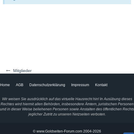
Mitglieder
Home
AGB
Datenschutzerklärung
Impressum
Kontakt
Wir weisen Sie ausdrücklich auf das virtuelle Hausrecht hin! In Ausübung dieses
Rechtes wird hiermit allen Behörden, insbesondere Ämtern, juristischen Personen
und in dieser Weise beliehenen Personen sowie Anstalten des öffentlichen Rechts
jeglicher Zutritt zu unseren Netzseiten verboten.
© www.Goldseiten-Forum.com 2004-2026