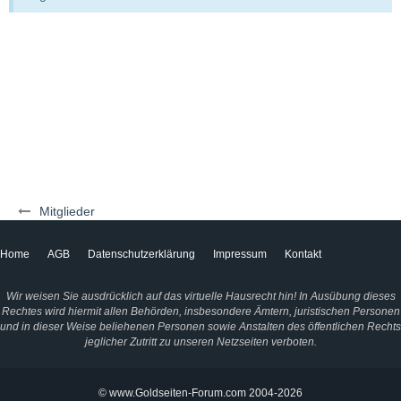
Mitglieder
Home
AGB
Datenschutzerklärung
Impressum
Kontakt
Wir weisen Sie ausdrücklich auf das virtuelle Hausrecht hin! In Ausübung dieses
Rechtes wird hiermit allen Behörden, insbesondere Ämtern, juristischen Personen
und in dieser Weise beliehenen Personen sowie Anstalten des öffentlichen Rechts
jeglicher Zutritt zu unseren Netzseiten verboten.
© www.Goldseiten-Forum.com 2004-2026