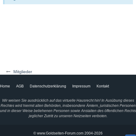
Mitglieder
Home
AGB
Datenschutzerklärung
Impressum
Kontakt
Wir weisen Sie ausdrücklich auf das virtuelle Hausrecht hin! In Ausübung dieses
Rechtes wird hiermit allen Behörden, insbesondere Ämtern, juristischen Personen
und in dieser Weise beliehenen Personen sowie Anstalten des öffentlichen Rechts
jeglicher Zutritt zu unseren Netzseiten verboten.
© www.Goldseiten-Forum.com 2004-2026