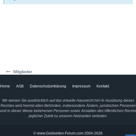
Mitglieder
Home
AGB
Datenschutzerklärung
Impressum
Kontakt
Wir weisen Sie ausdrücklich auf das virtuelle Hausrecht hin! In Ausübung dieses
Rechtes wird hiermit allen Behörden, insbesondere Ämtern, juristischen Personen
und in dieser Weise beliehenen Personen sowie Anstalten des öffentlichen Rechts
jeglicher Zutritt zu unseren Netzseiten verboten.
© www.Goldseiten-Forum.com 2004-2026