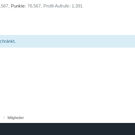
.567
Punkte
76.567
Profil-Aufrufe
1.391
schränkt.
Mitglieder