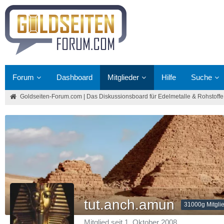
Forum
Dashboard
Mitglieder
Hilfe
Suche
Goldseiten-Forum.com | Das Diskussionsboard für Edelmetalle & Rohstoffe
tut.anch.amun
31000g Mitgli
Mitglied seit 1. Oktober 2008