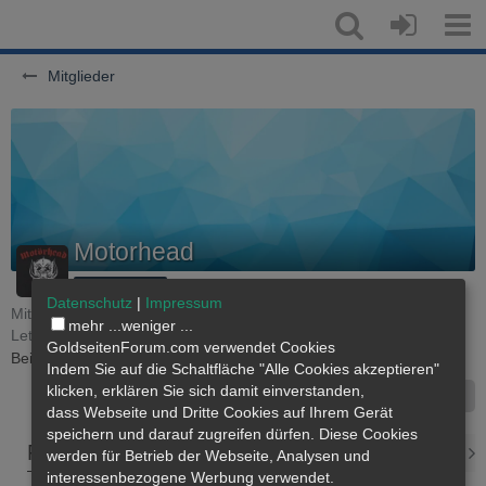
Mitglieder
Motorhead
250g Mitglied
Datenschutz
|
Impressum
Mitglied seit 13. März 2009
mehr ...
weniger ...
Letzte Aktivität:
Gestern, 12:31
GoldseitenForum.com verwendet Cookies
Beiträge
73
Punkte
385
Profil-Aufrufe
1.683
Indem Sie auf die Schaltfläche "Alle Cookies akzeptieren"
klicken, erklären Sie sich damit einverstanden,
Inhalte suchen
dass
Webseite
und Dritte Cookies auf Ihrem Gerät
speichern und darauf zugreifen dürfen. Diese Cookies
Pinnwand
Letzte Aktivitäten
Reaktionen
Üb
werden für Betrieb der Webseite, Analysen und
interessenbezogene Werbung verwendet.