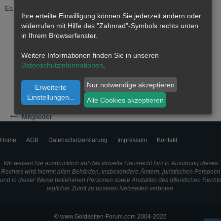
Es wurden noch keine Einträge an der Pinnwand verfasst.
Ihre erteilte Einwilligung können Sie jederzeit ändern oder
widerrufen mit Hilfe des "Zahnrad"-Symbols rechts unten
in Ihrem Browserfenster.
Weitere Informationen finden Sie in unseren
Datenschutzinformationen
.
Nur notwendige akzeptieren
Erweiterte
Einstellungen
...
Alle Cookies akzeptieren
Mitglieder
Home
AGB
Datenschutzerklärung
Impressum
Kontakt
Wir weisen Sie ausdrücklich auf das virtuelle Hausrecht hin! In Ausübung dieses
Rechtes wird hiermit allen Behörden, insbesondere Ämtern, juristischen Personen
und in dieser Weise beliehenen Personen sowie Anstalten des öffentlichen Rechts
jeglicher Zutritt zu unseren Netzseiten verboten.
© www.Goldseiten-Forum.com 2004-2026