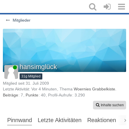
Mitglieder
hansimglück
Online
31g Mitglied
Mitglied seit 31. Juli 2009
Letzte Aktivität:
Vor 4 Minuten
Thema
Woernies Grabbelkiste.
Beiträge
7
Punkte
40
Profil-Aufrufe
3.290
Inhalte suchen
Pinnwand
Letzte Aktivitäten
Reaktionen
Üb