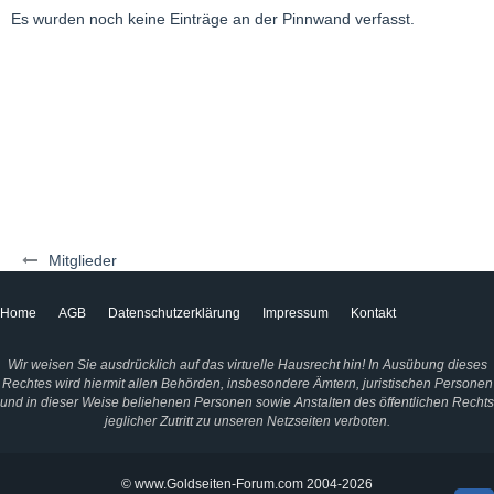
Es wurden noch keine Einträge an der Pinnwand verfasst.
Mitglieder
Home
AGB
Datenschutzerklärung
Impressum
Kontakt
Wir weisen Sie ausdrücklich auf das virtuelle Hausrecht hin! In Ausübung dieses
Rechtes wird hiermit allen Behörden, insbesondere Ämtern, juristischen Personen
und in dieser Weise beliehenen Personen sowie Anstalten des öffentlichen Rechts
jeglicher Zutritt zu unseren Netzseiten verboten.
© www.Goldseiten-Forum.com 2004-2026