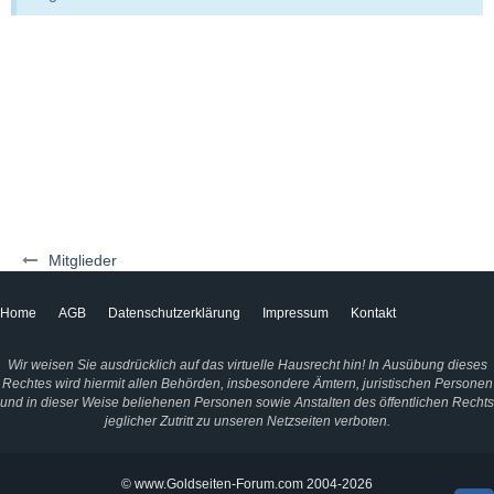
Mitglieder
Home
AGB
Datenschutzerklärung
Impressum
Kontakt
Wir weisen Sie ausdrücklich auf das virtuelle Hausrecht hin! In Ausübung dieses
Rechtes wird hiermit allen Behörden, insbesondere Ämtern, juristischen Personen
und in dieser Weise beliehenen Personen sowie Anstalten des öffentlichen Rechts
jeglicher Zutritt zu unseren Netzseiten verboten.
© www.Goldseiten-Forum.com 2004-2026