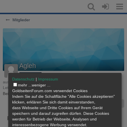
Mitglieder
Agleh
31g Mitglied
Datenschutz
|
Impressum
aus Schwaben
Mitglied seit 19. November 2009
mehr ...
weniger ...
Letzte Aktivität:
Vor 13 Stunden
GoldseitenForum.com verwendet Cookies
Beiträge
7
Punkte
40
Profil-Aufrufe
1.059
Indem Sie auf die Schaltfläche "Alle Cookies akzeptieren"
klicken, erklären Sie sich damit einverstanden,
Inhalte suchen
dass
Webseite
und Dritte Cookies auf Ihrem Gerät
speichern und darauf zugreifen dürfen. Diese Cookies
Pinnwand
Letzte Aktivitäten
Reaktionen
Üb
werden für Betrieb der Webseite, Analysen und
interessenbezogene Werbung verwendet.