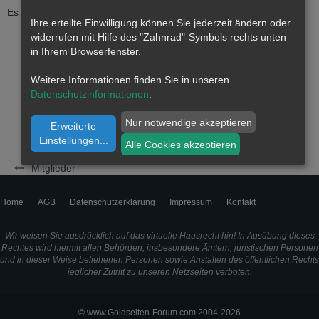
Es wurden noch keine Einträge an der Pinnwand verfasst.
Ihre erteilte Einwilligung können Sie jederzeit ändern oder
widerrufen mit Hilfe des "Zahnrad"-Symbols rechts unten
in Ihrem Browserfenster.
Weitere Informationen finden Sie in unseren
Datenschutzinformationen
.
Nur notwendige akzeptieren
Erweiterte
Einstellungen
...
Alle Cookies akzeptieren
Mitglieder
Home
AGB
Datenschutzerklärung
Impressum
Kontakt
Wir weisen Sie ausdrücklich auf das virtuelle Hausrecht hin! In Ausübung dieses
Rechtes wird hiermit allen Behörden, insbesondere Ämtern, juristischen Personen
und in dieser Weise beliehenen Personen sowie Anstalten des öffentlichen Rechts
jeglicher Zutritt zu unseren Netzseiten verboten.
© www.Goldseiten-Forum.com 2004-2026