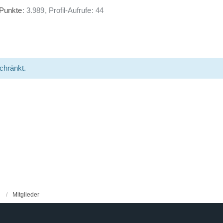
Punkte
3.989
Profil-Aufrufe
44
schränkt.
Mitglieder