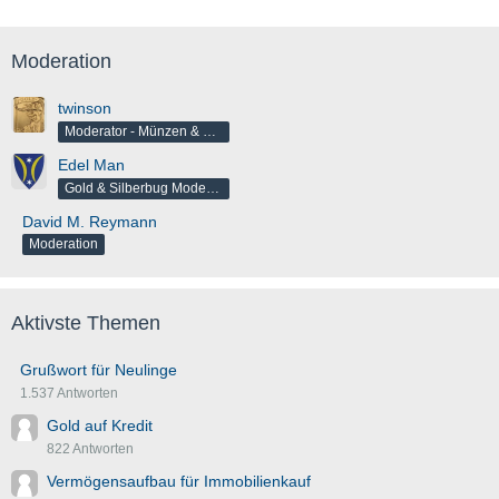
Moderation
twinson
Moderator - Münzen & Barren
Edel Man
Gold & Silberbug Moderator
David M. Reymann
Moderation
Aktivste Themen
Grußwort für Neulinge
1.537 Antworten
Gold auf Kredit
822 Antworten
Vermögensaufbau für Immobilienkauf