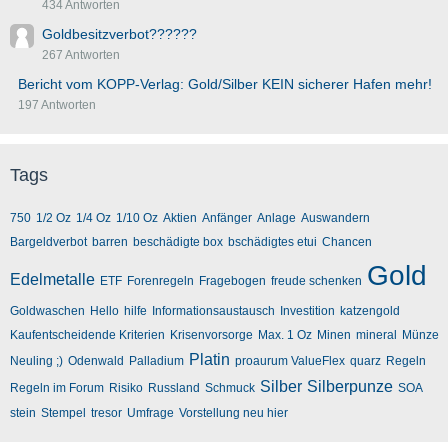
434 Antworten
Goldbesitzverbot??????
267 Antworten
Bericht vom KOPP-Verlag: Gold/Silber KEIN sicherer Hafen mehr!
197 Antworten
Tags
750
1/2 Oz
1/4 Oz
1/10 Oz
Aktien
Anfänger
Anlage
Auswandern
Bargeldverbot
barren
beschädigte box
bschädigtes etui
Chancen
Gold
Edelmetalle
ETF
Forenregeln
Fragebogen
freude schenken
Goldwaschen
Hello
hilfe
Informationsaustausch
Investition
katzengold
Kaufentscheidende Kriterien
Krisenvorsorge
Max. 1 Oz
Minen
mineral
Münze
Platin
Neuling ;)
Odenwald
Palladium
proaurum ValueFlex
quarz
Regeln
Silber
Silberpunze
Regeln im Forum
Risiko
Russland
Schmuck
SOA
stein
Stempel
tresor
Umfrage
Vorstellung neu hier