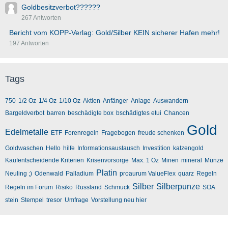
Goldbesitzverbot??????
267 Antworten
Bericht vom KOPP-Verlag: Gold/Silber KEIN sicherer Hafen mehr!
197 Antworten
Tags
750
1/2 Oz
1/4 Oz
1/10 Oz
Aktien
Anfänger
Anlage
Auswandern
Bargeldverbot
barren
beschädigte box
bschädigtes etui
Chancen
Gold
Edelmetalle
ETF
Forenregeln
Fragebogen
freude schenken
Goldwaschen
Hello
hilfe
Informationsaustausch
Investition
katzengold
Kaufentscheidende Kriterien
Krisenvorsorge
Max. 1 Oz
Minen
mineral
Münze
Platin
Neuling ;)
Odenwald
Palladium
proaurum ValueFlex
quarz
Regeln
Silber
Silberpunze
Regeln im Forum
Risiko
Russland
Schmuck
SOA
stein
Stempel
tresor
Umfrage
Vorstellung neu hier