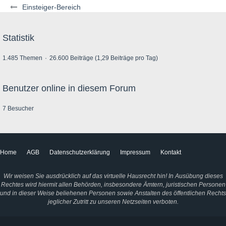
Einsteiger-Bereich
Statistik
1.485 Themen
26.600 Beiträge (1,29 Beiträge pro Tag)
Benutzer online in diesem Forum
7 Besucher
Home
AGB
Datenschutzerklärung
Impressum
Kontakt
Wir weisen Sie ausdrücklich auf das virtuelle Hausrecht hin! In Ausübung dieses
Rechtes wird hiermit allen Behörden, insbesondere Ämtern, juristischen Personen
und in dieser Weise beliehenen Personen sowie Anstalten des öffentlichen Rechts
jeglicher Zutritt zu unseren Netzseiten verboten.