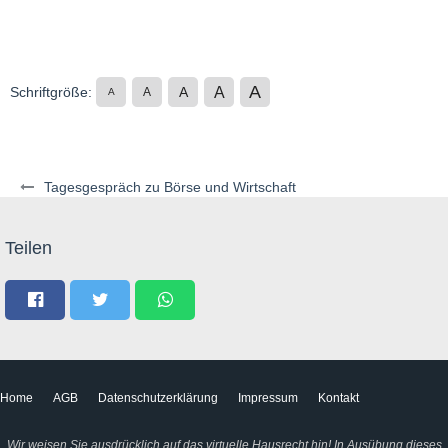
A
A
Schriftgröße:
A
A
A
Tagesgespräch zu Börse und Wirtschaft
Teilen
Home
AGB
Datenschutzerklärung
Impressum
Kontakt
Wir weisen Sie ausdrücklich auf das virtuelle Hausrecht hin! In Ausübung dieses