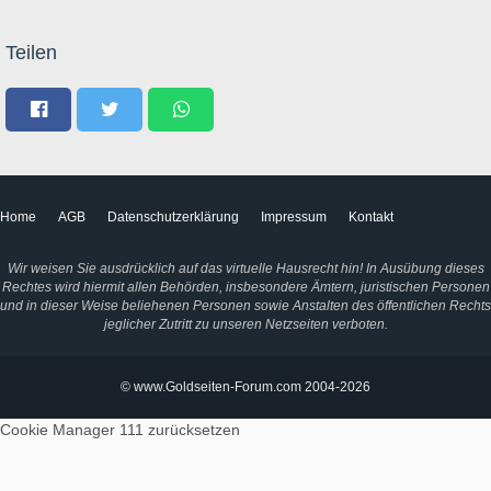
Teilen
Home
AGB
Datenschutzerklärung
Impressum
Kontakt
Wir weisen Sie ausdrücklich auf das virtuelle Hausrecht hin! In Ausübung dieses
Rechtes wird hiermit allen Behörden, insbesondere Ämtern, juristischen Personen
und in dieser Weise beliehenen Personen sowie Anstalten des öffentlichen Rechts
jeglicher Zutritt zu unseren Netzseiten verboten.
© www.Goldseiten-Forum.com 2004-2026
Cookie Manager 111
zurücksetzen