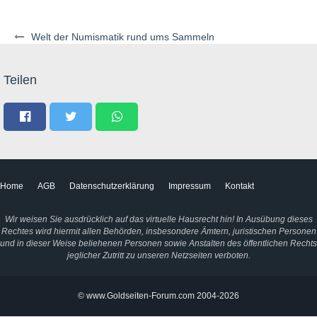
Welt der Numismatik rund ums Sammeln
Teilen
Home
AGB
Datenschutzerklärung
Impressum
Kontakt
Wir weisen Sie ausdrücklich auf das virtuelle Hausrecht hin! In Ausübung dieses
Rechtes wird hiermit allen Behörden, insbesondere Ämtern, juristischen Personen
und in dieser Weise beliehenen Personen sowie Anstalten des öffentlichen Rechts
jeglicher Zutritt zu unseren Netzseiten verboten.
© www.Goldseiten-Forum.com 2004-2026