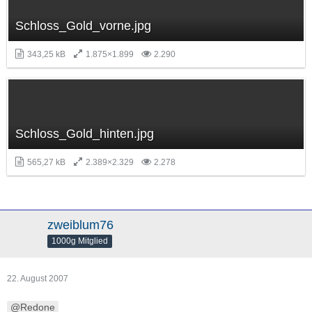
Schloss_Gold_vorne.jpg
343,25 kB
1.875×1.899
2.290
Schloss_Gold_hinten.jpg
565,27 kB
2.389×2.329
2.278
zweiblum76
1000g Mitglied
22. August 2007
Redone