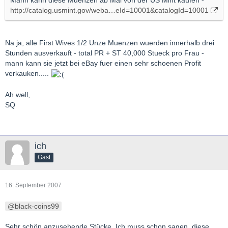
Mann kann diese Muenzen ab Mai von der US Mint kaufen -
http://catalog.usmint.gov/weba…eId=10001&catalogId=10001
Na ja, alle First Wives 1/2 Unze Muenzen wuerden innerhalb drei
Stunden ausverkauft - total PR + ST 40,000 Stueck pro Frau -
mann kann sie jetzt bei eBay fuer einen sehr schoenen Profit
verkauken.....
Ah well,
SQ
ich
Gast
16. September 2007
black-coins99
Sehr schön anzusehende Stücke. Ich muss schon sagen, diese