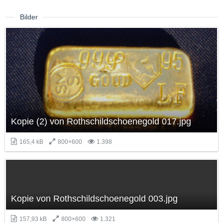
Bilder
Kopie (2) von Rothschildschoenegold 017.jpg
165,4 kB
800×600
1.398
Kopie von Rothschildschoenegold 003.jpg
157,93 kB
800×600
1.321