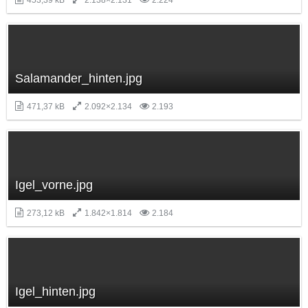
453,39 kB
2.138×2.131
2.224
Salamander_hinten.jpg
471,37 kB
2.092×2.134
2.193
Igel_vorne.jpg
273,12 kB
1.842×1.814
2.184
Igel_hinten.jpg