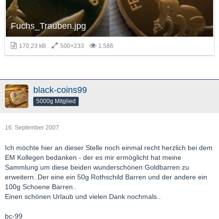
Fuchs_Trauben.jpg
170,23 kB
500×233
1.586
black-coins99
5000g Mitglied
16. September 2007
Ich möchte hier an dieser Stelle noch einmal recht herzlich bei dem
EM Kollegen bedanken - der es mir ermöglicht hat meine
Sammlung um diese beiden wunderschönen Goldbarren zu
erweitern..Der eine ein 50g Rothschild Barren und der andere ein
100g Schoene Barren..
Einen schönen Urlaub und vielen Dank nochmals..
bc-99