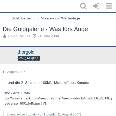
Gold: Barren und Münzen zur Wertanlage
Die Goldgalerie - Was fürs Auge
Goldbugs500
24. Mai 2004
thorgold
250g Mitglied
11. August 2007
.... und die 2. Seite der 100kG "Muenze" aus Kanada:
[Blockierte Grafik:
http://www.amark.com/newcustomer/newproducts/cml100kg/100kg
_obverse_600x545.jpg
]
Einmal editiert, zuletzt von
thorgold
(
11. August 2007
)