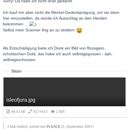
Sorry! Da habe ich nicht dran gedacht.
Ich kauf mir aber nicht die Merkel-Gedenkprägung, um sie dann
hier einzustellen, da würde ich Ausschlag an den Händen
bekommen....
Selbst mein Scanner fing an zu stottern
Als Entschädigung biete ich Donk ein Bild von flüssigem,
schottischen Gold, das habe ich auch selbstgegossen - ääh,
selbstgeschossen.
Bilder
isleofjura.jpg
68,41 kB
817×613
1.685
3 Mal editiert, zuletzt von
PLEACE
(
5. September 2007
)