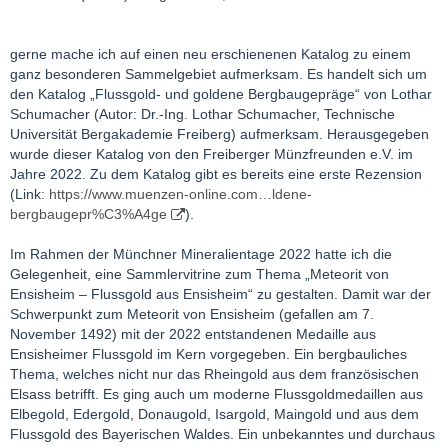
gerne mache ich auf einen neu erschienenen Katalog zu einem
ganz besonderen Sammelgebiet aufmerksam. Es handelt sich um
den Katalog „Flussgold- und goldene Bergbaugepräge“ von Lothar
Schumacher (Autor: Dr.-Ing. Lothar Schumacher, Technische
Universität Bergakademie Freiberg) aufmerksam. Herausgegeben
wurde dieser Katalog von den Freiberger Münzfreunden e.V. im
Jahre 2022. Zu dem Katalog gibt es bereits eine erste Rezension
(Link:
https://www.muenzen-online.com…ldene-
bergbaugepr%C3%A4ge
).
Im Rahmen der Münchner Mineralientage 2022 hatte ich die
Gelegenheit, eine Sammlervitrine zum Thema „Meteorit von
Ensisheim – Flussgold aus Ensisheim“ zu gestalten. Damit war der
Schwerpunkt zum Meteorit von Ensisheim (gefallen am 7.
November 1492) mit der 2022 entstandenen Medaille aus
Ensisheimer Flussgold im Kern vorgegeben. Ein bergbauliches
Thema, welches nicht nur das Rheingold aus dem französischen
Elsass betrifft. Es ging auch um moderne Flussgoldmedaillen aus
Elbegold, Edergold, Donaugold, Isargold, Maingold und aus dem
Flussgold des Bayerischen Waldes. Ein unbekanntes und durchaus