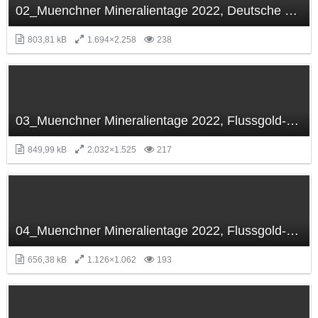
02_Muenchner Mineralientage 2022, Deutsche Edelsteinkönigin,.JPG
803,81 kB
1.694×2.258
238
03_Muenchner Mineralientage 2022, Flussgold-Vitrine.JPG
849,99 kB
2.032×1.525
217
04_Muenchner Mineralientage 2022, Flussgold-Vitrine.JPG
656,38 kB
1.126×1.062
193