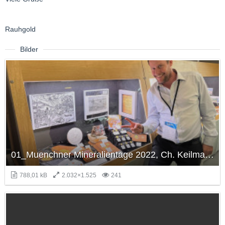
Rauhgold
Bilder
01_Muenchner Mineralientage 2022, Ch. Keilmann.JPG
788,01 kB
2.032×1.525
241