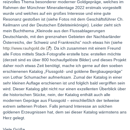
reizvolles Thema besonderer moderner Goldgepräge, welches im
Rahmen der Münchner Mineralientage 2022 erstmals vorgestellt
wurde und welches auf ein großes Interesse und eine gute
Resonanz gestoßen ist (siehe Fotos mit dem Geschäftsführer Ch.
Keilmann und der Deutschen Edelsteinkönigin). Leider zieht sich
mein Buchthema „Kleinode aus den Flussablagerungen
Deutschlands, mit den grenznahen Gebieten der Nachbarländer
Österreichs, der Schweiz und Frankreichs“ noch etwas hin (siehe
http://www.rauhgold.de
). Da ich zusammen mit einem Freund
alle Fotos mittels Stack-Fotografie erstelle bzw. erstellen möchte
(derzeit sind es über 800 hochaufgelöste Bilder) und dieses Projekt
daher noch etwas Zeit benötigt, mache ich gerne auf den soeben
erschienenen Katalog „Flussgold- und goldene Bergbaugepräge“
von Lothar Schumacher aufmerksam. Zumal der Katalog in einer
sehr kleinen Auflage erschienen ist und folglich bald vergriffen sein
wird. Dieser Katalog gibt nicht nur einen exzellenten Überblick über
die historischen Stücke, nein, der Katalog enthält auch alle
modernen Gepräge aus Flussgold – einschließlich der teilweise
extrem seltenen Proben. Falls jemand Interesse an solchen
goldenen Erzeugnissen hat, dem sei dieser Katalog wärmstens ans
Herz gelegt.
Viele Grüße