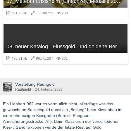
07_Meteorit Ensisheim (Eineunze), Medaille 2022 aus Rheingold (Elsass).JPG
561,25 kB
1.778×723
238
08_neuer Katalog - Flussgold- und goldene Bergbaugepräge 2022.jpg
490,81 kB
961×1.297
301
Vorstellung Rauhgold
Rauhgold
24. Februar 2022
Ein Liebherr 962 war es vermutlich nicht, allerdings war das
gewaschene Salzachgold quasi ein „Beifang“ beim Kiesabbau in
einer ehemaligen Kiesgrube (Bereich Pongauer
Anreicherungsstrecke, AT). Beim Klassieren der verschiedenen
Kies- / Sandfraktionen wurde der letzte Rest auf Gold