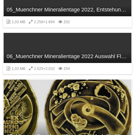
05_Muenchner Mineralientage 2022, Entstehung Flussgold-Gepräge,.JPG
1,03 MB
2.258×1.694
202
06_Muenchner Mineralientage 2022 Auswahl Flussgold aus Deutschland.JPG
1,03 MB
1.525×2.032
254