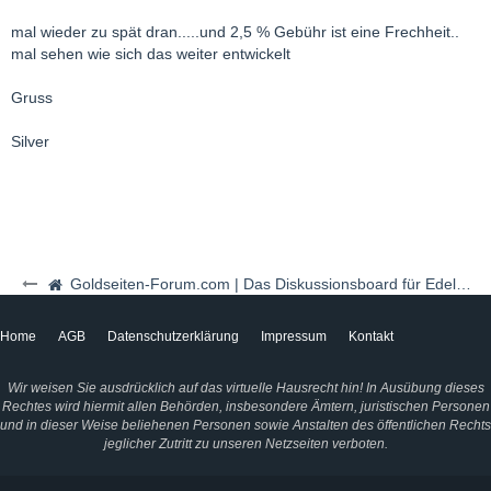
mal wieder zu spät dran.....und 2,5 % Gebühr ist eine Frechheit..
mal sehen wie sich das weiter entwickelt
Gruss
Silver
Goldseiten-Forum.com | Das Diskussionsboard für Edelmetalle & Rohstoffe
Home
AGB
Datenschutzerklärung
Impressum
Kontakt
Wir weisen Sie ausdrücklich auf das virtuelle Hausrecht hin! In Ausübung dieses
Rechtes wird hiermit allen Behörden, insbesondere Ämtern, juristischen Personen
und in dieser Weise beliehenen Personen sowie Anstalten des öffentlichen Rechts
jeglicher Zutritt zu unseren Netzseiten verboten.