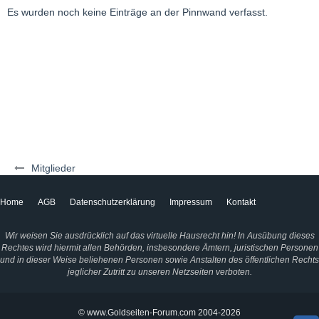
Es wurden noch keine Einträge an der Pinnwand verfasst.
Mitglieder
Home
AGB
Datenschutzerklärung
Impressum
Kontakt
Wir weisen Sie ausdrücklich auf das virtuelle Hausrecht hin! In Ausübung dieses
Rechtes wird hiermit allen Behörden, insbesondere Ämtern, juristischen Personen
und in dieser Weise beliehenen Personen sowie Anstalten des öffentlichen Rechts
jeglicher Zutritt zu unseren Netzseiten verboten.
© www.Goldseiten-Forum.com 2004-2026