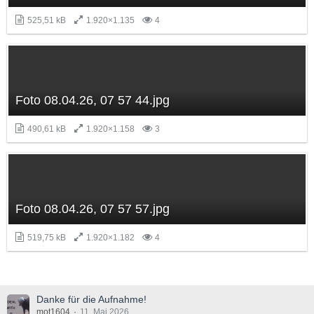
525,51 kB
1.920×1.135
4
Foto 08.04.26, 07 57 44.jpg
490,61 kB
1.920×1.158
3
Foto 08.04.26, 07 57 57.jpg
519,75 kB
1.920×1.182
4
Danke für die Aufnahme!
mot1604
11. Mai 2026