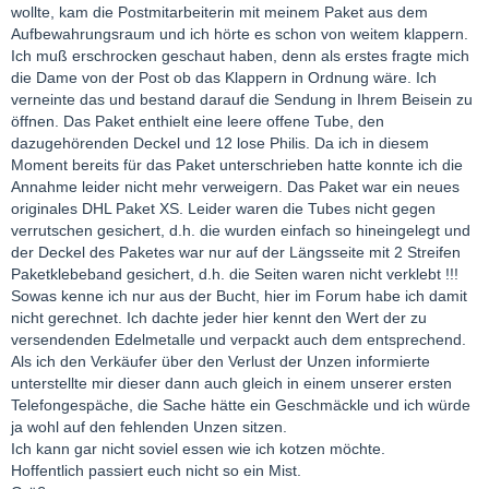
wollte, kam die Postmitarbeiterin mit meinem Paket aus dem
Aufbewahrungsraum und ich hörte es schon von weitem klappern.
Ich muß erschrocken geschaut haben, denn als erstes fragte mich
die Dame von der Post ob das Klappern in Ordnung wäre. Ich
verneinte das und bestand darauf die Sendung in Ihrem Beisein zu
öffnen. Das Paket enthielt eine leere offene Tube, den
dazugehörenden Deckel und 12 lose Philis. Da ich in diesem
Moment bereits für das Paket unterschrieben hatte konnte ich die
Annahme leider nicht mehr verweigern. Das Paket war ein neues
originales DHL Paket XS. Leider waren die Tubes nicht gegen
verrutschen gesichert, d.h. die wurden einfach so hineingelegt und
der Deckel des Paketes war nur auf der Längsseite mit 2 Streifen
Paketklebeband gesichert, d.h. die Seiten waren nicht verklebt !!!
Sowas kenne ich nur aus der Bucht, hier im Forum habe ich damit
nicht gerechnet. Ich dachte jeder hier kennt den Wert der zu
versendenden Edelmetalle und verpackt auch dem entsprechend.
Als ich den Verkäufer über den Verlust der Unzen informierte
unterstellte mir dieser dann auch gleich in einem unserer ersten
Telefongespäche, die Sache hätte ein Geschmäckle und ich würde
ja wohl auf den fehlenden Unzen sitzen.
Ich kann gar nicht soviel essen wie ich kotzen möchte.
Hoffentlich passiert euch nicht so ein Mist.