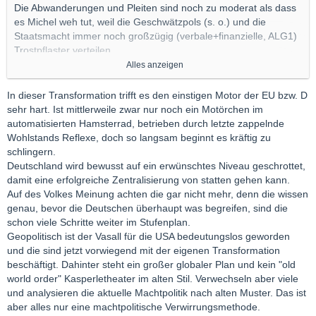
Die Abwanderungen und Pleiten sind noch zu moderat als dass
es Michel weh tut, weil die Geschwätzpols (s. o.) und die
Staatsmacht immer noch großzügig (verbale+finanzielle, ALG1)
Trostpflaster verteilen.
Alles anzeigen
Es ist wie mit dem Wunsch nach einem blackout, der collateral
damage ist - ohne Frage groß - aber ohne Frage, steht uns
In dieser Transformation trifft es den einstigen Motor der EU bzw. D
allen ein langes Siechtum bevor, bevor Michel akzeptiert, was er
sehr hart. Ist mittlerweile zwar nur noch ein Motörchen im
nicht begreifen will.
automatisierten Hamsterrad, betrieben durch letzte zappelnde
Wohlstands Reflexe, doch so langsam beginnt es kräftig zu
Michel-County benötigt Massenentlassungen + blackouts
schlingern.
zwecks Erleuchtung und Tod von rot+grün; anders steht uns
Deutschland wird bewusst auf ein erwünschtes Niveau geschrottet,
wohl ein langwieriger Verfall bevor.
damit eine erfolgreiche Zentralisierung von statten gehen kann.
Auf des Volkes Meinung achten die gar nicht mehr, denn die wissen
Ich denke dabei auch an die Massenimporte von Menschen, die
genau, bevor die Deutschen überhaupt was begreifen, sind die
in ihren Heimatländern niemand vermißt, bzw. man dort froh ist,
schon viele Schritte weiter im Stufenplan.
dass sie gegangen sind und hoffentlich nie widerkehren.
Geopolitisch ist der Vasall für die USA bedeutungslos geworden
und die sind jetzt vorwiegend mit der eigenen Transformation
Es wird so oder so heftig knallen in MIchel-County, so oder so.
beschäftigt. Dahinter steht ein großer globaler Plan und kein "old
world order" Kasperletheater im alten Stil. Verwechseln aber viele
und analysieren die aktuelle Machtpolitik nach alten Muster. Das ist
aber alles nur eine machtpolitische Verwirrungsmethode.