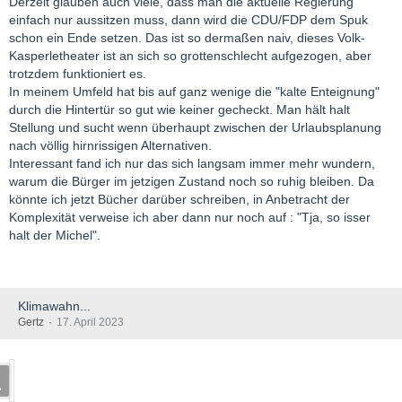
Derzeit glauben auch viele, dass man die aktuelle Regierung
einfach nur aussitzen muss, dann wird die CDU/FDP dem Spuk
schon ein Ende setzen. Das ist so dermaßen naiv, dieses Volk-
Kasperletheater ist an sich so grottenschlecht aufgezogen, aber
trotzdem funktioniert es.
In meinem Umfeld hat bis auf ganz wenige die "kalte Enteignung"
durch die Hintertür so gut wie keiner gecheckt. Man hält halt
Stellung und sucht wenn überhaupt zwischen der Urlaubsplanung
nach völlig hirnrissigen Alternativen.
Interessant fand ich nur das sich langsam immer mehr wundern,
warum die Bürger im jetzigen Zustand noch so ruhig bleiben. Da
könnte ich jetzt Bücher darüber schreiben, in Anbetracht der
Komplexität verweise ich aber dann nur noch auf : "Tja, so isser
halt der Michel".
Klimawahn...
Gertz
17. April 2023