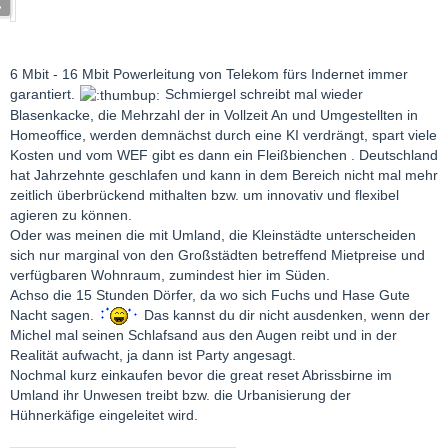
6 Mbit - 16 Mbit Powerleitung von Telekom fürs Indernet immer
garantiert.
Schmiergel schreibt mal wieder
Blasenkacke, die Mehrzahl der in Vollzeit An und Umgestellten in
Homeoffice, werden demnächst durch eine KI verdrängt, spart viele
Kosten und vom WEF gibt es dann ein Fleißbienchen . Deutschland
hat Jahrzehnte geschlafen und kann in dem Bereich nicht mal mehr
zeitlich überbrückend mithalten bzw. um innovativ und flexibel
agieren zu können.
Oder was meinen die mit Umland, die Kleinstädte unterscheiden
sich nur marginal von den Großstädten betreffend Mietpreise und
verfügbaren Wohnraum, zumindest hier im Süden.
Achso die 15 Stunden Dörfer, da wo sich Fuchs und Hase Gute
Nacht sagen.
Das kannst du dir nicht ausdenken, wenn der
Michel mal seinen Schlafsand aus den Augen reibt und in der
Realität aufwacht, ja dann ist Party angesagt.
Nochmal kurz einkaufen bevor die great reset Abrissbirne im
Umland ihr Unwesen treibt bzw. die Urbanisierung der
Hühnerkäfige eingeleitet wird.