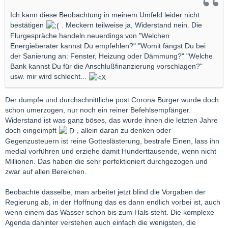
Ich kann diese Beobachtung in meinem Umfeld leider nicht
bestätigen
. Meckern teilweise ja, Widerstand nein. Die
Flurgespräche handeln neuerdings von "Welchen
Energieberater kannst Du empfehlen?" "Womit fängst Du bei
der Sanierung an: Fenster, Heizung oder Dämmung?" "Welche
Bank kannst Du für die Anschlußfinanzierung vorschlagen?"
usw. mir wird schlecht...
Der dumpfe und durchschnittliche post Corona Bürger wurde doch
schon umerzogen, nur noch ein reiner Befehlsempfänger.
Widerstand ist was ganz böses, das wurde ihnen die letzten Jahre
doch eingeimpft
, allein daran zu denken oder
Gegenzusteuern ist reine Gotteslästerung, bestrafe Einen, lass ihn
medial vorführen und erziehe damit Hunderttausende, wenn nicht
Millionen. Das haben die sehr perfektioniert durchgezogen und
zwar auf allen Bereichen.
Beobachte dasselbe, man arbeitet jetzt blind die Vorgaben der
Regierung ab, in der Hoffnung das es dann endlich vorbei ist, auch
wenn einem das Wasser schon bis zum Hals steht. Die komplexe
Agenda dahinter verstehen auch einfach die wenigsten, die