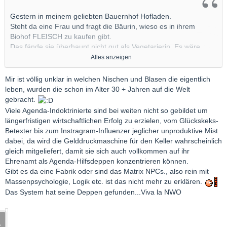
Gestern in meinem geliebten Bauernhof Hofladen.
Steht da eine Frau und fragt die Bäurin, wieso es in ihrem
Biohof FLEISCH zu kaufen gibt.
Das fände sie überhaupt nicht gut als Vegetarierin. Es wäre
doch schliesslich ein BioHof...
Alles anzeigen
Ich dachte echt, ich hätte mich verhört.
Mir ist völlig unklar in welchen Nischen und Blasen die eigentlich
Bekam aber die entsprechende Antwort von der HofDame...
leben, wurden die schon im Alter 30 + Jahren auf die Welt
Sie sei Bäurin, und damit verbunden auch Tierhaltung zum
gebracht.
essen.
Viele Agenda-Indoktrinierte sind bei weiten nicht so gebildet um
Was bilden sich einige Verbohrte eigentlich ein, dass alles nach
längerfristigen wirtschaftlichen Erfolg zu erzielen, vom Glückskeks-
ihrer Meinung zu laufen hat???
Betexter bis zum Instragram-Influenzer jeglicher unproduktive Mist
Es hatte sie niemand nach ihrer Meinung gefragt!
dabei, da wird die Gelddruckmaschine für den Keller wahrscheinlich
gleich mitgeliefert, damit sie sich auch vollkommen auf ihr
Die sind ALLE nur noch irre!!!
Ehrenamt als Agenda-Hilfsdeppen konzentrieren können.
Gibt es da eine Fabrik oder sind das Matrix NPCs., also rein mit
Massenpsychologie, Logik etc. ist das nicht mehr zu erklären.
Das System hat seine Deppen gefunden...Viva la NWO