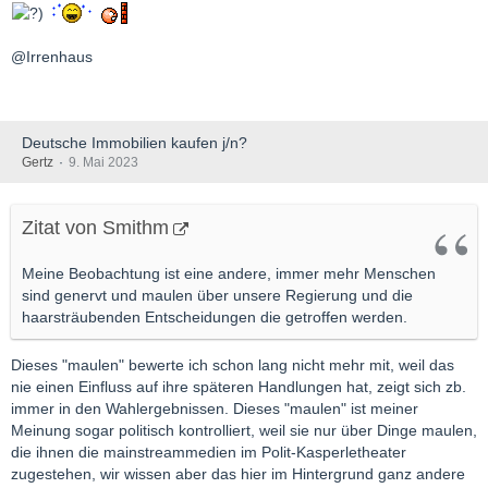
Ein Beratergremium der Bundesregierung setzt sich für einen
„Klima-Pass“ ein. Das Angebot soll Klimaflüchtlinge einen
@Irrenhaus
Daueraufenthalt in Deutschland ermöglichen, wenn die
eigentliche Heimat durch den Klimawandel zerstört wurde.
Deutsche Immobilien kaufen j/n?
https://www.focus.de/politik/d…glichen_id_193341760.html
Gertz
9. Mai 2023
Zitat von Smithm
Meine Beobachtung ist eine andere, immer mehr Menschen
sind genervt und maulen über unsere Regierung und die
haarsträubenden Entscheidungen die getroffen werden.
Dieses "maulen" bewerte ich schon lang nicht mehr mit, weil das
nie einen Einfluss auf ihre späteren Handlungen hat, zeigt sich zb.
immer in den Wahlergebnissen. Dieses "maulen" ist meiner
Meinung sogar politisch kontrolliert, weil sie nur über Dinge maulen,
die ihnen die mainstreammedien im Polit-Kasperletheater
zugestehen, wir wissen aber das hier im Hintergrund ganz andere