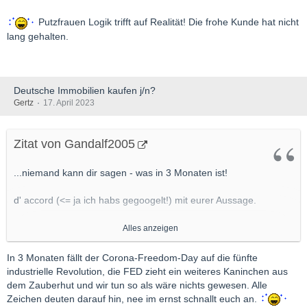
Putzfrauen Logik trifft auf Realität! Die frohe Kunde hat nicht
lang gehalten.
Deutsche Immobilien kaufen j/n?
Gertz
17. April 2023
Zitat von Gandalf2005
...niemand kann dir sagen - was in 3 Monaten ist!
d' accord (<= ja ich habs gegoogelt!) mit eurer Aussage.
Bei mir fällt im Juli erstmal der der Hammer - Stunden ins
Alles anzeigen
Arbeitszeitkonto einbezahlt (gekauft) und die feiere ich jetzt mal
die nächsten Jahre ab!
In 3 Monaten fällt der Corona-Freedom-Day auf die fünfte
industrielle Revolution, die FED zieht ein weiteres Kaninchen aus
Haus renovieren - vermieten und dann mit dem Wohnmobil ab
dem Zauberhut und wir tun so als wäre nichts gewesen. Alle
durch Europa / USA
Zeichen deuten darauf hin, nee im ernst schnallt euch an.