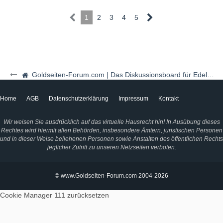
1
2
3
4
5
Goldseiten-Forum.com | Das Diskussionsboard für Edelmetalle & Rohstoffe
Home
AGB
Datenschutzerklärung
Impressum
Kontakt
Wir weisen Sie ausdrücklich auf das virtuelle Hausrecht hin! In Ausübung dieses
Rechtes wird hiermit allen Behörden, insbesondere Ämtern, juristischen Personen
und in dieser Weise beliehenen Personen sowie Anstalten des öffentlichen Rechts
jeglicher Zutritt zu unseren Netzseiten verboten.
© www.Goldseiten-Forum.com 2004-2026
Cookie Manager 111
zurücksetzen