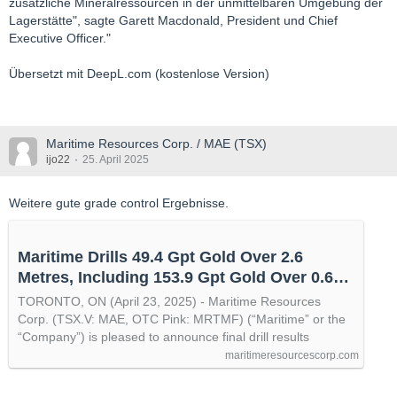
zusätzliche Mineralressourcen in der unmittelbaren Umgebung der
Lagerstätte", sagte Garett Macdonald, President und Chief
Executive Officer."
Übersetzt mit DeepL.com (kostenlose Version)
Maritime Resources Corp. / MAE (TSX)
ijo22
25. April 2025
Weitere gute grade control Ergebnisse.
Maritime Drills 49.4 Gpt Gold Over 2.6
Metres, Including 153.9 Gpt Gold Over 0.6
Metres at the Hammerdown Gold Project -
TORONTO, ON (April 23, 2025) - Maritime Resources
Maritime Resources Corp.
Corp. (TSX.V: MAE, OTC Pink: MRTMF) (“Maritime” or the
“Company”) is pleased to announce final drill results
maritimeresourcescorp.com