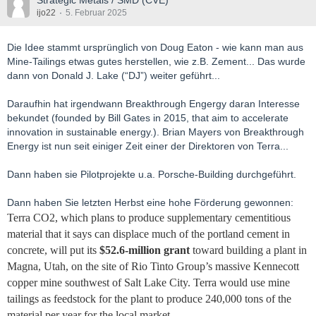
Strategic Metals / SMD (CVE)
ijo22
5. Februar 2025
Die Idee stammt ursprünglich von Doug Eaton - wie kann man aus
Mine-Tailings etwas gutes herstellen, wie z.B. Zement... Das wurde
dann von Donald J. Lake (“DJ”) weiter geführt...
Daraufhin hat irgendwann Breakthrough Engergy daran Interesse
bekundet (founded by Bill Gates in 2015, that aim to accelerate
innovation in sustainable energy.). Brian Mayers von Breakthrough
Energy ist nun seit einiger Zeit einer der Direktoren von Terra...
Dann haben sie Pilotprojekte u.a. Porsche-Building durchgeführt.
Dann haben Sie letzten Herbst eine hohe Förderung gewonnen:
Terra CO2, which plans to produce supplementary cementitious
material that it says can displace much of the portland cement in
concrete, will put its
$52.6-million grant
toward building a plant in
Magna, Utah, on the site of Rio Tinto Group’s massive Kennecott
copper mine southwest of Salt Lake City. Terra would use mine
tailings as feedstock for the plant to produce 240,000 tons of the
material per year for the local market.