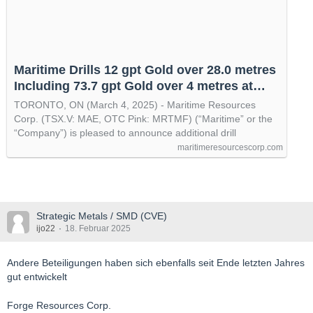
Maritime Drills 12 gpt Gold over 28.0 metres
Including 73.7 gpt Gold over 4 metres at
Hammerdown Gold Project - Maritime
TORONTO, ON (March 4, 2025) - Maritime Resources
Resources Corp.
Corp. (TSX.V: MAE, OTC Pink: MRTMF) (“Maritime” or the
“Company”) is pleased to announce additional drill
maritimeresourcescorp.com
Strategic Metals / SMD (CVE)
ijo22
18. Februar 2025
Andere Beteiligungen haben sich ebenfalls seit Ende letzten Jahres
gut entwickelt
Forge Resources Corp.