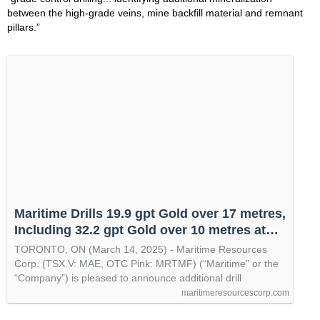
between the high-grade veins, mine backfill material and remnant
pillars.”
Maritime Drills 19.9 gpt Gold over 17 metres,
Including 32.2 gpt Gold over 10 metres at
the Hammerdown Gold Project - Maritime
TORONTO, ON (March 14, 2025) - Maritime Resources
Resources Corp.
Corp. (TSX.V: MAE, OTC Pink: MRTMF) (“Maritime” or the
“Company”) is pleased to announce additional drill
maritimeresourcescorp.com