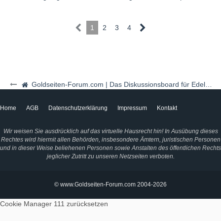
1
2
3
4
Goldseiten-Forum.com | Das Diskussionsboard für Edelmetalle & Rohstoffe
Home
AGB
Datenschutzerklärung
Impressum
Kontakt
Wir weisen Sie ausdrücklich auf das virtuelle Hausrecht hin! In Ausübung dieses
Rechtes wird hiermit allen Behörden, insbesondere Ämtern, juristischen Personen
und in dieser Weise beliehenen Personen sowie Anstalten des öffentlichen Rechts
jeglicher Zutritt zu unseren Netzseiten verboten.
© www.Goldseiten-Forum.com 2004-2026
Cookie Manager 111
zurücksetzen