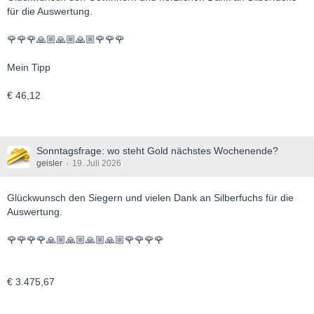
für die Auswertung.
🌹🌹🌹🙏🏼🙏🏼🙏🏼🌹🌹🌹
Mein Tipp
€ 46,12
Sonntagsfrage: wo steht Gold nächstes Wochenende?
geisler
19. Juli 2026
Glückwunsch den Siegern und vielen Dank an Silberfuchs für die
Auswertung.
🌹🌹🌹🌹🙏🏼🙏🏼🙏🏼🙏🏼🌹🌹🌹🌹
€ 3.475,67