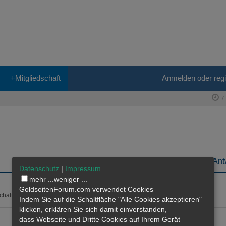
+Mitgliedschaft
Anmelden oder regi
7
Antworten
Letzte Ant
Datenschutz
|
Impressum
mehr ...
weniger ...
0
Antworten
GoldseitenForum.com verwendet Cookies
785
chaft
Zugriffe
Indem Sie auf die Schaltfläche "Alle Cookies akzeptieren"
klicken, erklären Sie sich damit einverstanden,
dass
Webseite
und Dritte Cookies auf Ihrem Gerät