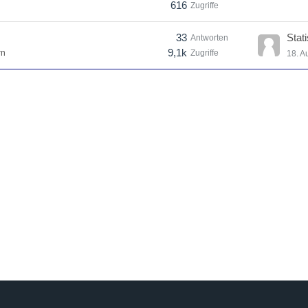
616
Zugriffe
33
Stati
Antworten
9,1k
rn
Zugriffe
18. A