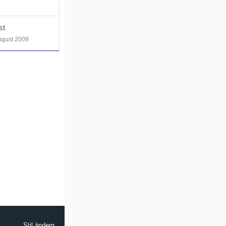
st
ugust 2009
Stil ändern