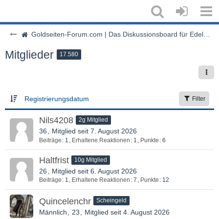
Goldseiten-Forum.com | Das Diskussionsboard für Edelmetalle & Rohstoffe
Mitglieder
17.580
Registrierungsdatum
Filter
Nils4208
2g Mitglied
36
Mitglied seit 7. August 2026
Beiträge
1
Erhaltene Reaktionen
1
Punkte
6
Haltfrist
10g Mitglied
26
Mitglied seit 6. August 2026
Beiträge
1
Erhaltene Reaktionen
7
Punkte
12
Quincelenchr
Scheingeld
Männlich
23
Mitglied seit 4. August 2026