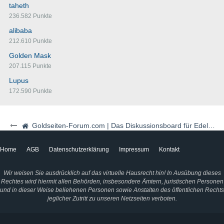
taheth
236.582 Punkte
alibaba
212.610 Punkte
Golden Mask
207.115 Punkte
Lupus
172.590 Punkte
Goldseiten-Forum.com | Das Diskussionsboard für Edelmetalle & Rohstoffe
Home
AGB
Datenschutzerklärung
Impressum
Kontakt
Wir weisen Sie ausdrücklich auf das virtuelle Hausrecht hin! In Ausübung dieses
Rechtes wird hiermit allen Behörden, insbesondere Ämtern, juristischen Personen
und in dieser Weise beliehenen Personen sowie Anstalten des öffentlichen Rechts
jeglicher Zutritt zu unseren Netzseiten verboten.