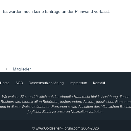
Es wurden noch keine Einträge an der Pinnwand verfasst.
Mitglieder
Home
AGB
Datenschutzerklärung
Impressum
Kontakt
Wir weisen Sie ausdrücklich auf das virtuelle Hausrecht hin! In Ausübung dieses
Rechtes wird hiermit allen Behörden, insbesondere Ämtern, juristischen Personen
und in dieser Weise beliehenen Personen sowie Anstalten des öffentlichen Rechts
jeglicher Zutritt zu unseren Netzseiten verboten.
© www.Goldseiten-Forum.com 2004-2026