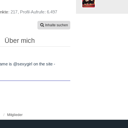
nkte
217
Profil-Aufrufe
6.497
Inhalte suchen
Über mich
me is @sexygirI on the site -
Mitglieder