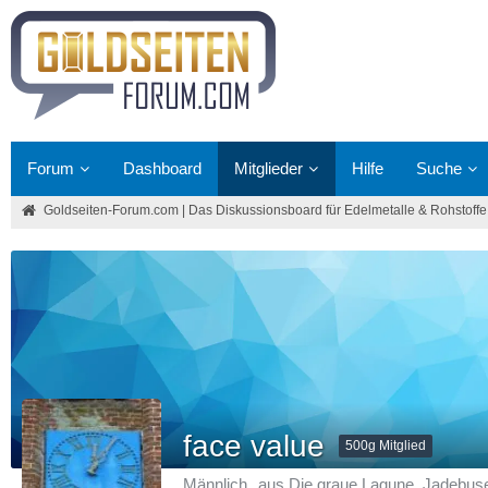
Forum
Dashboard
Mitglieder
Hilfe
Suche
Goldseiten-Forum.com | Das Diskussionsboard für Edelmetalle & Rohstoffe
face value
500g Mitglied
Männlich
aus Die graue Lagune. Jadebuse