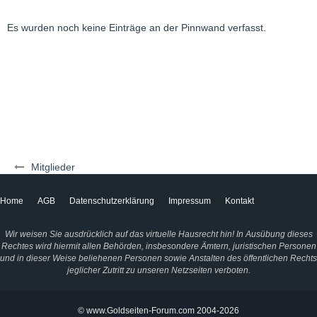
Es wurden noch keine Einträge an der Pinnwand verfasst.
Mitglieder
Home
AGB
Datenschutzerklärung
Impressum
Kontakt
Wir weisen Sie ausdrücklich auf das virtuelle Hausrecht hin! In Ausübung dieses
Rechtes wird hiermit allen Behörden, insbesondere Ämtern, juristischen Personen
und in dieser Weise beliehenen Personen sowie Anstalten des öffentlichen Rechts
jeglicher Zutritt zu unseren Netzseiten verboten.
© www.Goldseiten-Forum.com 2004-2026