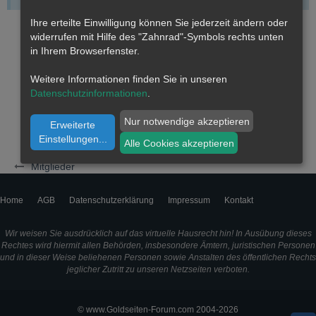
Ihre erteilte Einwilligung können Sie jederzeit ändern oder
widerrufen mit Hilfe des "Zahnrad"-Symbols rechts unten
in Ihrem Browserfenster.
Weitere Informationen finden Sie in unseren
Datenschutzinformationen
.
Nur notwendige akzeptieren
Erweiterte
Einstellungen
...
Alle Cookies akzeptieren
Mitglieder
Home
AGB
Datenschutzerklärung
Impressum
Kontakt
Wir weisen Sie ausdrücklich auf das virtuelle Hausrecht hin! In Ausübung dieses
Rechtes wird hiermit allen Behörden, insbesondere Ämtern, juristischen Personen
und in dieser Weise beliehenen Personen sowie Anstalten des öffentlichen Rechts
jeglicher Zutritt zu unseren Netzseiten verboten.
© www.Goldseiten-Forum.com 2004-2026