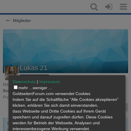
Mitglieder
Lukas 21
12000g Mitglied
Datenschutz
|
Impressum
Mitglied seit 31. März 2011
mehr ...
weniger ...
Beiträge
2.233
Erhaltene Reaktionen
8.492
Punkte
19.593
GoldseitenForum.com verwendet Cookies
Profil-Aufrufe
364
Indem Sie auf die Schaltfläche "Alle Cookies akzeptieren"
klicken, erklären Sie sich damit einverstanden,
Inhalte suchen
dass
Webseite
und Dritte Cookies auf Ihrem Gerät
speichern und darauf zugreifen dürfen. Diese Cookies
werden für Betrieb der Webseite, Analysen und
Der Benutzer hat den Zugriff auf sein vollständiges Profil
interessenbezogene Werbung verwendet.
eingeschränkt.