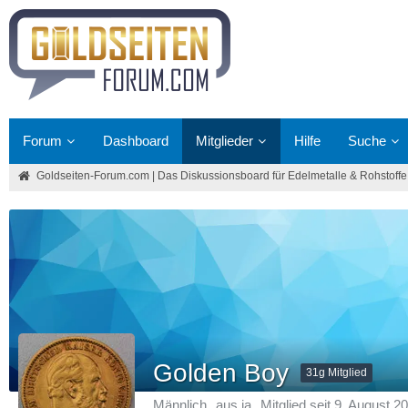
Forum
Dashboard
Mitglieder
Hilfe
Suche
Goldseiten-Forum.com | Das Diskussionsboard für Edelmetalle & Rohstoffe
Golden Boy
31g Mitglied
Männlich
aus ja
Mitglied seit 9. August 2