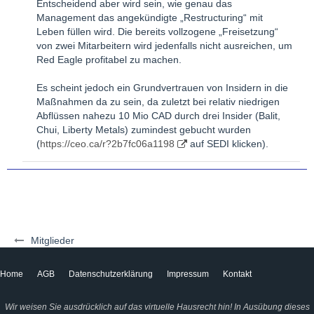
Entscheidend aber wird sein, wie genau das
Management das angekündigte „Restructuring“ mit
Leben füllen wird. Die bereits vollzogene „Freisetzung“
von zwei Mitarbeitern wird jedenfalls nicht ausreichen, um
Red Eagle profitabel zu machen.
Es scheint jedoch ein Grundvertrauen von Insidern in die
Maßnahmen da zu sein, da zuletzt bei relativ niedrigen
Abflüssen nahezu 10 Mio CAD durch drei Insider (Balit,
Chui, Liberty Metals) zumindest gebucht wurden
(
https://ceo.ca/r?2b7fc06a1198
auf SEDI klicken).
Mitglieder
Home
AGB
Datenschutzerklärung
Impressum
Kontakt
Wir weisen Sie ausdrücklich auf das virtuelle Hausrecht hin! In Ausübung dieses