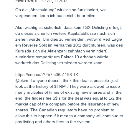
Heimkehr
30. August 2018
Ob die „Abschuldung“ wirklich so funktioniert, wie
vorgesehen, kann ich auch nicht beurteilen.
Akut wichtig ist sicherlich, dass kein TSX-Delisting erfolgt,
da dieses sicherlich weitere Kapitalabflüsse nach sich
ziehen würde. Um dies zu vermeiden, will/wird Red Eagle
ein Reverse Split im Verhältnis 10:1 durchführen, was des
Kurs (da sich die Aktienzahl zehnfach vermindert)
zumindest temporär um Faktor 10 erhöhen würde,
wodurch das Delisting vermieden werden kann:
https://ceo.ca/r?2b7fc06a1198:
@ekim If anyone doesn't think this deal is possible..just
look at the history of $TRM . They were allowed to issue
many multiples of times of existing new shares and in the
end, the finders fee $$'s for the deal was equal to 1/2 the
market cap of the company before the issurance of new
shares. The Canadian regulators have no problem to
allow this to happen if it means a company will continue to
pay listing and others fees to the system.