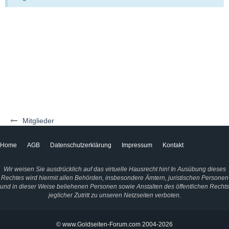
Mitglieder
Home
AGB
Datenschutzerklärung
Impressum
Kontakt
Wir weisen Sie ausdrücklich auf das virtuelle Hausrecht hin! In Ausübung dieses
Rechtes wird hiermit allen Behörden, insbesondere Ämtern, juristischen Personen
und in dieser Weise beliehenen Personen sowie Anstalten des öffentlichen Rechts
jeglicher Zutritt zu unseren Netzseiten verboten.
© www.Goldseiten-Forum.com 2004-2026