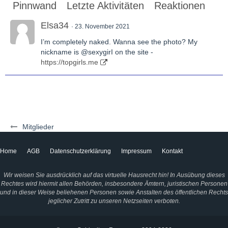
Pinnwand
Letzte Aktivitäten
Reaktionen
Üb
Elsa34
23. November 2021
I’m completely naked. Wanna see the photo? My
nickname is @sexygirI on the site -
https://topgirls.me
Mitglieder
Home
AGB
Datenschutzerklärung
Impressum
Kontakt
Wir weisen Sie ausdrücklich auf das virtuelle Hausrecht hin! In Ausübung dieses
Rechtes wird hiermit allen Behörden, insbesondere Ämtern, juristischen Personen
und in dieser Weise beliehenen Personen sowie Anstalten des öffentlichen Rechts
jeglicher Zutritt zu unseren Netzseiten verboten.