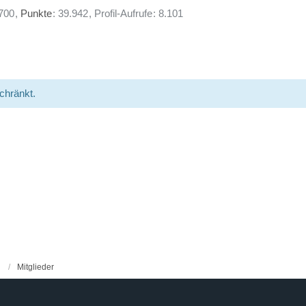
700
Punkte
39.942
Profil-Aufrufe
8.101
schränkt.
Mitglieder