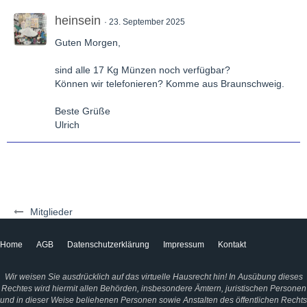
heinsein
23. September 2025
Guten Morgen,
sind alle 17 Kg Münzen noch verfügbar?
Können wir telefonieren? Komme aus Braunschweig.
Beste Grüße
Ulrich
Mitglieder
Home
AGB
Datenschutzerklärung
Impressum
Kontakt
Wir weisen Sie ausdrücklich auf das virtuelle Hausrecht hin! In Ausübung dieses
Rechtes wird hiermit allen Behörden, insbesondere Ämtern, juristischen Personen
und in dieser Weise beliehenen Personen sowie Anstalten des öffentlichen Rechts