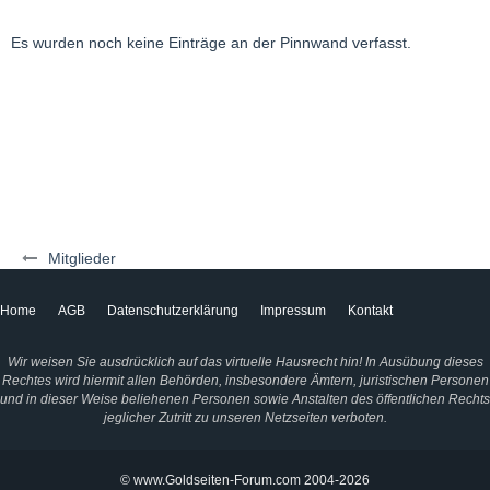
Es wurden noch keine Einträge an der Pinnwand verfasst.
Mitglieder
Home
AGB
Datenschutzerklärung
Impressum
Kontakt
Wir weisen Sie ausdrücklich auf das virtuelle Hausrecht hin! In Ausübung dieses
Rechtes wird hiermit allen Behörden, insbesondere Ämtern, juristischen Personen
und in dieser Weise beliehenen Personen sowie Anstalten des öffentlichen Rechts
jeglicher Zutritt zu unseren Netzseiten verboten.
© www.Goldseiten-Forum.com 2004-2026