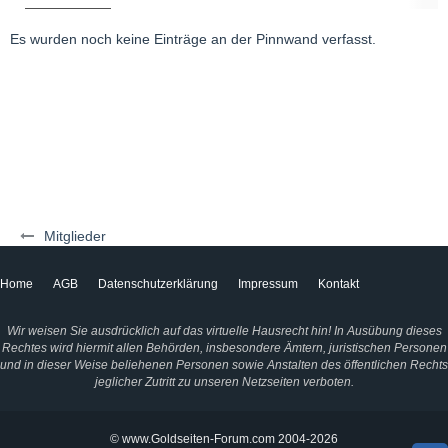
Es wurden noch keine Einträge an der Pinnwand verfasst.
Mitglieder
Home
AGB
Datenschutzerklärung
Impressum
Kontakt
Wir weisen Sie ausdrücklich auf das virtuelle Hausrecht hin! In Ausübung dieses
Rechtes wird hiermit allen Behörden, insbesondere Ämtern, juristischen Personen
und in dieser Weise beliehenen Personen sowie Anstalten des öffentlichen Rechts
jeglicher Zutritt zu unseren Netzseiten verboten.
© www.Goldseiten-Forum.com 2004-2026