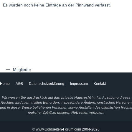
Es wurden noch keine Einträge an der Pinnwand verfasst.
Mitglieder
Home
AGB
Datenschutzerklärung
Impressum
Kontakt
Wir weisen Sie ausdrücklich auf das virtuelle Hausrecht hin! In Ausübung dieses
Rechtes wird hiermit allen Behörden, insbesondere Ämtern, juristischen Personen
und in dieser Weise beliehenen Personen sowie Anstalten des öffentlichen Rechts
jeglicher Zutritt zu unseren Netzseiten verboten.
© www.Goldseiten-Forum.com 2004-2026